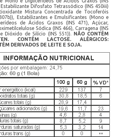
 e Mono e Diglicerídeos de Ácidos Graxos (INS
 Estabilizante Difosfato Tetrassódico (INS 450iii)
tioxidante Mistura Concentrada de Tocoferóis
307b)), Estabilizantes e Emulsificantes (Mono e
icerídeos de Ácidos Graxos (INS 471), Açúcar,
ximetilcelulose Sódica (INS 466), Carragena (INS
e Dióxido de Silício (INS 551)).
NÃO CONTÉM
TEN. CONTÉM LACTOSE. ALÉRGICOS:
ÉM DERIVADOS DE LEITE E SOJA.