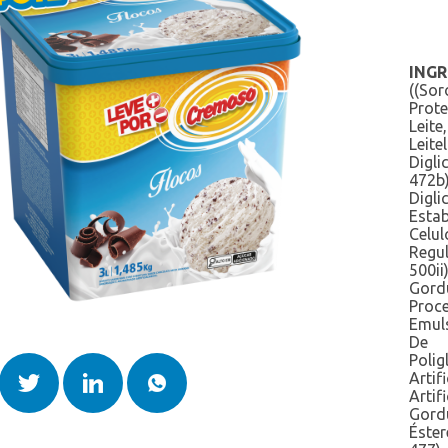
Potes 2 Litros
Linha Zero Lactose
Potes 3 Litros
Linha Zero
Sorvete Mexicano
INGR
Paletas Mexicanas
Sorvete Grego
((So
Picolés
Prot
Leit
Potes 1,5 Litro
Leit
Potes 2 Litros
Digli
472b)
Potes 3 Litros
Digl
Sorvete Mexicano
Esta
Celul
Sorvete Grego
Regu
500i
Gor
Pro
Emuls
De Á
Polig
Artif
Artif
Gord
Éste