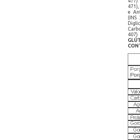
477)
471),
e An
(INS 
Digl
Carbo
407) 
GLÚ
CONT