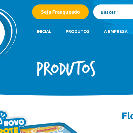
Açaí
Seja Franqueado
Barrinhas
Bombom Gelado
Caixas
INICIAL
PRODUTOS
A EMPRESA
Casquinhas
Cones
Açaí
Copão Família
Barrinhas
Copos de Sobremesa
Bombom Gelado
Kids
Caixas
Linha Gourmet
Casquinhas
Linha Zero Açúcar
Cones
Linha Zero Lactose
Copão Família
Linha Zero
Copos de Sobremesa
Paletas Mexicanas
Fl
Kids
Picolés
Linha Gourmet
Potes 1,5 Litro
Linha Zero Açúcar