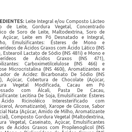
EDIENTES:
Leite Integral e/ou Composto Lácteo
ro de Leite, Gordura Vegetal, Concentrado
eico de Soro de Leite, Maltodextrina, Soro de
e, Açúcar, Leite em Pó Desnatado e Integral,
elho, Emulsificantes: Ésteres de Mono e
cerídeos de Ácidos Graxos com Ácido Lático (INS
, Estearoil Lactato de Sódio (INS 481i) e Mono e
icerídeos de Ácidos Graxos (INS 471),
bilizantes: Carboximetilcelulose (INS 466) e
ose Microcristalina (INS 460i), Aromatizantes e
lador de Acidez: Bicarbonato De Sódio (INS
i)), Açúcar, Cobertura de Chocolate (Açúcar,
dura Vegetal Modificada, Cacau em Pó
cessado com Álcali, Pasta De Cacau,
ificante: Lecitina De Soja, Emulsificante: Ésteres
cido Ricinoléico Interesterificado com
licerol, Aromatizante), Xarope de Glicose, Sabor
icial Nata (Açúcar, Amido de Milho, Aromatizante
icial), Composto Gordura Vegetal (Maltodextrina,
ura Vegetal, Caseinato, Açúcar, Emulsificantes
res de Ácidos Graxos com Propilenoglicol (INS