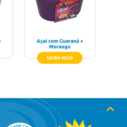
e
Açaí com Guaraná +
Morango
SAIBA MAIS