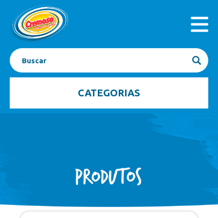
INICIAL
PRODUTOS
A EMPRESA
SEJA FRANQUEADO
CONTATO
BLOG
CATEGORIAS
Açaí
Barrinhas
Bombom Gelado
Caixas
Casquinhas