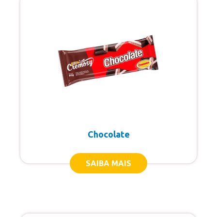
Cones
Copão Família
Copos de Sobremesa
Kids
Linha Gourmet
Linha Zero Açúcar
Linha Zero Lactose
Chocolate
Linha Zero
Paletas Mexicanas
SAIBA MAIS
Picolés
Cremosy