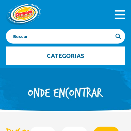
INICIAL
PRODUTOS
A EMPRESA
SEJA FRANQUEADO
CONTATO
BLOG
CATEGORIAS
Açaí
Barrinhas
Bombom Gelado
Caixas
Casquinhas