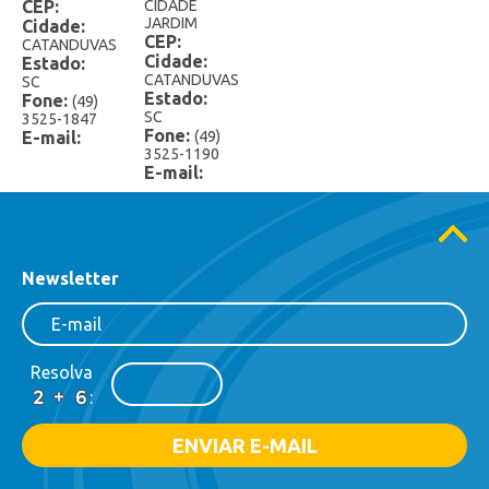
CEP:
CIDADE
Cremosy Extra
JARDIM
Cidade:
CEP:
CATANDUVAS
Especiais
Cidade:
Estado:
CATANDUVAS
SC
Extra
Estado:
Fone:
(49)
SC
3525-1847
Fone:
E-mail:
(49)
Frutasy
3525-1190
E-mail:
Gelato
Potes 1,5 Litro
Potes 2 Litros
Newsletter
Potes 3 Litros
Sorvete Mexicano
Resolva
:
Sorvete Grego