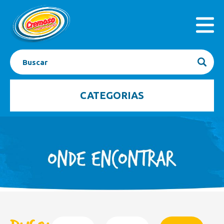
INICIAL
PRODUTOS
A EMPRESA
SEJA FRANQUEADO
CONTATO
BLOG
CATEGORIAS
Açaí
Barrinhas
Bombom Gelado
Caixas
Casquinhas