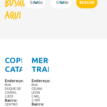
Busque
Cones
Copão Família
aqui
Copos de Sobremesa
Kids
Linha Gourmet
Linha Zero Açúcar
COPÉRDIA
MERCADO
Linha Zero Lactose
CATANDUVAS
TRADICIONAL
Linha Zero
Paletas Mexicanas
Endereço:
Endereço:
RUA
RUA
DUQUE DE
CELINA
Picolés
CAXIAS,
LEON
2.829
CARL,
Cremosy
Bairro:
2.389
Bairro:
CENTRO