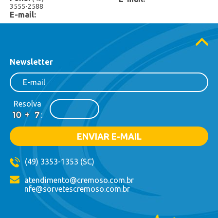
3555-2588
E-mail:
Newsletter
Resolva
:
(49) 3353-1353 (SC)
atendimento@cremoso.com.br
nfe@sorvetescremoso.com.br