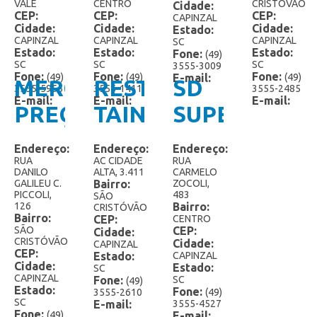
VALE
CENTRO
CRISTÓVÃO
Cremosy Extra
Cidade:
CEP:
CEP:
CEP:
CAPINZAL
Cidade:
Cidade:
Cidade:
Estado:
Especiais
CAPINZAL
CAPINZAL
CAPINZAL
SC
Estado:
Estado:
Estado:
Fone:
(49)
Extra
SC
SC
SC
3555-3009
Fone:
Fone:
Fone:
(49)
(49)
E-mail:
(49)
MERCEARIA
RESTAURANTE
SD
3555-5955
3555-1411
3555-2485
Frutasy
E-mail:
E-mail:
E-mail:
PREÇO
TAINHA
SUPERMERC
Gelato
BOM
Endereço:
Endereço:
Endereço:
Potes 1,5 Litro
RUA
AC CIDADE
RUA
DANILO
ALTA, 3.411
CARMELO
Potes 2 Litros
GALILEU C.
Bairro:
ZOCOLI,
PICCOLI,
483
SÃO
126
Bairro:
CRISTÓVÃO
Potes 3 Litros
Bairro:
CEP:
CENTRO
SÃO
CEP:
Cidade:
Sorvete Mexicano
CRISTÓVÃO
Cidade:
CAPINZAL
CEP:
Estado:
CAPINZAL
Cidade:
Sorvete Grego
Estado:
SC
CAPINZAL
Fone:
SC
(49)
Estado:
Fone:
3555-2610
(49)
SC
E-mail:
3555-4527
Fone:
(49)
E-mail: