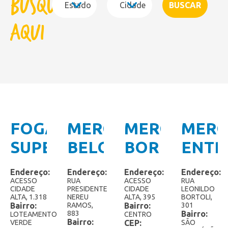
Busque
Cones
Copão Família
aqui
Copos de Sobremesa
Kids
Linha Gourmet
Linha Zero Açúcar
FOGAÇA
MERCADO
MERCADO
MER
Linha Zero Lactose
SUPERMERCADO
BELOTOS
BORIN
ENTR
Linha Zero
AMIG
Paletas Mexicanas
Endereço:
Endereço:
Endereço:
Endereço:
ACESSO
RUA
ACESSO
RUA
CIDADE
PRESIDENTE
CIDADE
LEONILDO
Picolés
ALTA, 1.318
NEREU
ALTA, 395
BORTOLI,
Bairro:
RAMOS,
Bairro:
301
Cremosy
883
Bairro:
LOTEAMENTO
CENTRO
Bairro:
VERDE
CEP:
SÃO