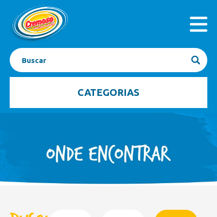
INICIAL
PRODUTOS
A EMPRESA
SEJA FRANQUEADO
CONTATO
BLOG
CATEGORIAS
Açaí
Barrinhas
Bombom Gelado
Caixas
Casquinhas