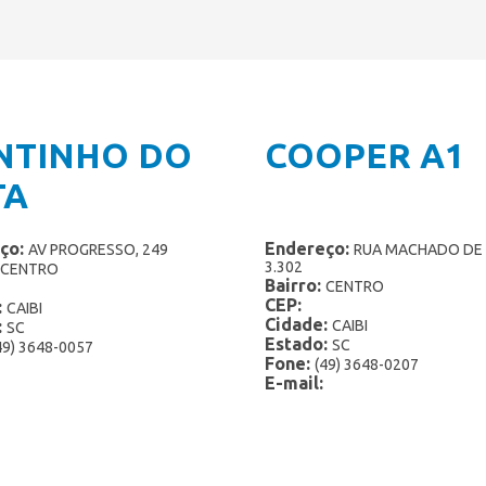
Potes 2 Litros
Linha Zero Lactose
Potes 3 Litros
Linha Zero
Sorvete Mexicano
Paletas Mexicanas
Sorvete Grego
Picolés
NTINHO DO
COOPER A1
Potes 1,5 Litro
Potes 2 Litros
TA
Potes 3 Litros
Sorvete Mexicano
ço:
Endereço:
AV PROGRESSO, 249
RUA MACHADO DE 
Sorvete Grego
3.302
CENTRO
Bairro:
CENTRO
CEP:
:
CAIBI
Cidade:
:
CAIBI
SC
Estado:
SC
49) 3648-0057
Fone:
(49) 3648-0207
E-mail: