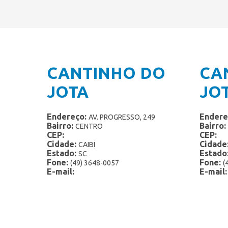
CANTINHO DO
CA
JOTA
JO
Endereço:
Endere
AV. PROGRESSO, 249
Bairro:
Bairro:
CENTRO
CEP:
CEP:
Cidade:
Cidade
CAIBI
Estado:
Estado
SC
Fone:
Fone:
(49) 3648-0057
(
E-mail:
E-mail: