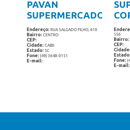
PAVAN
SU
SUPERMERCADO
CO
Endereço:
Endere
RUA SALGADO FILHO, 610
Bairro:
556
CENTRO
Bairro:
CEP:
CEP:
Cidade:
CAIBI
Cidade
Estado:
SC
Estado
Fone:
(49) 3648-0151
Fone:
E-mail:
(
E-mail: