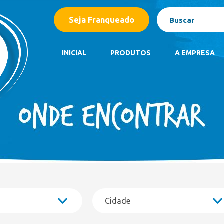
Açaí
Seja Franqueado
Barrinhas
Bombom Gelado
Caixas
INICIAL
PRODUTOS
A EMPRESA
Casquinhas
Cones
Açaí
Copão Família
Barrinhas
Copos de Sobremesa
Bombom Gelado
Kids
Caixas
Linha Gourmet
Casquinhas
Linha Zero Açúcar
Cones
Linha Zero Lactose
Copão Família
Linha Zero
Copos de Sobremesa
Paletas Mexicanas
Kids
Picolés
Linha Gourmet
Potes 1,5 Litro
Linha Zero Açúcar