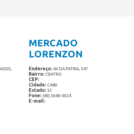
MERCADO
LORENZON
Endereço:
ASSIS,
AV DA PATRIA, 547
Bairro:
CENTRO
CEP:
Cidade:
CAIBI
Estado:
SC
Fone:
(49) 3648-0024
E-mail: