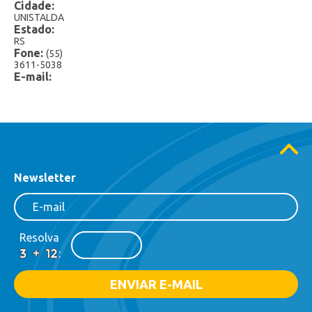
Cidade:
Cremosy Extra
UNISTALDA
Estado:
Especiais
RS
Fone:
(55)
Extra
3611-5038
E-mail:
Frutasy
Gelato
Potes 1,5 Litro
Potes 2 Litros
Newsletter
Potes 3 Litros
Sorvete Mexicano
Resolva
:
Sorvete Grego