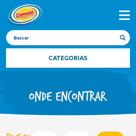
INICIAL
PRODUTOS
A EMPRESA
SEJA FRANQUEADO
CONTATO
BLOG
CATEGORIAS
Açaí
Barrinhas
Bombom Gelado
Caixas
Casquinhas