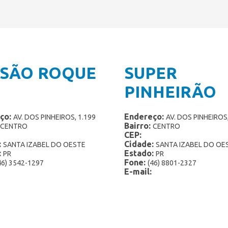
Potes 2 Litros
Linha Zero Lactose
Potes 3 Litros
Linha Zero
Sorvete Mexicano
Paletas Mexicanas
Sorvete Grego
Picolés
 SÃO ROQUE
SUPER
Potes 1,5 Litro
Potes 2 Litros
PINHEIRÃO
Potes 3 Litros
Sorvete Mexicano
ço:
Endereço:
AV. DOS PINHEIROS, 1.199
AV. DOS PINHEIROS,
Sorvete Grego
Bairro:
CENTRO
CENTRO
CEP:
:
Cidade:
SANTA IZABEL DO OESTE
SANTA IZABEL DO OE
:
Estado:
PR
PR
Fone:
46) 3542-1297
(46) 8801-2327
E-mail: