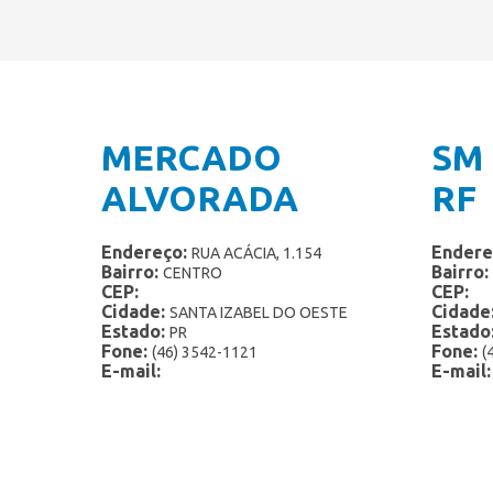
MERCADO
SM
ALVORADA
RF
Endereço:
Endere
RUA ACÁCIA, 1.154
Bairro:
Bairro:
CENTRO
CEP:
CEP:
Cidade:
Cidade
SANTA IZABEL DO OESTE
Estado:
Estado
PR
Fone:
Fone:
(46) 3542-1121
(
E-mail:
E-mail: