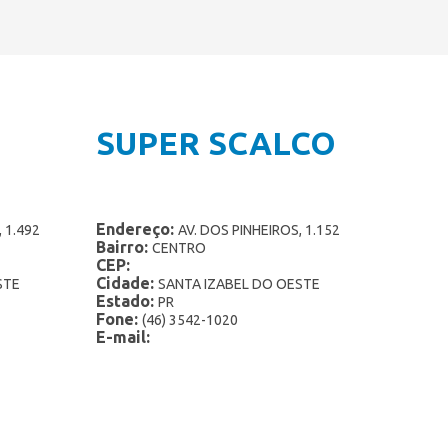
SUPER SCALCO
Endereço:
 1.492
AV. DOS PINHEIROS, 1.152
Bairro:
CENTRO
CEP:
Cidade:
STE
SANTA IZABEL DO OESTE
Estado:
PR
Fone:
(46) 3542-1020
E-mail: