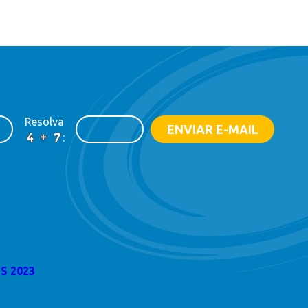
Resolva
:
S 2023