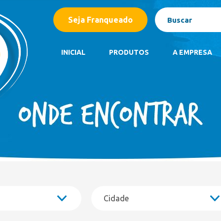
Açaí
Seja Franqueado
Barrinhas
Bombom Gelado
Caixas
INICIAL
PRODUTOS
A EMPRESA
Casquinhas
Cones
Açaí
Copão Família
Barrinhas
Copos de Sobremesa
Bombom Gelado
Kids
Caixas
Linha Gourmet
Casquinhas
Linha Zero Açúcar
Cones
Linha Zero Lactose
Copão Família
Linha Zero
Copos de Sobremesa
Paletas Mexicanas
Kids
Picolés
Linha Gourmet
Potes 1,5 Litro
Linha Zero Açúcar