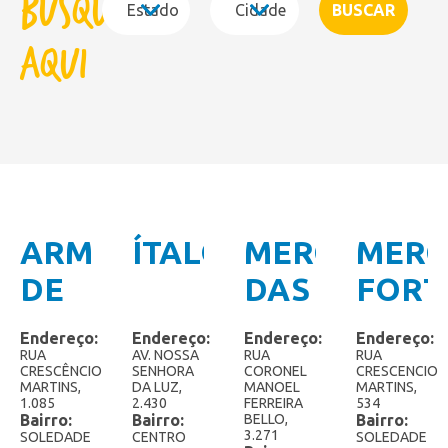
Busque
Cones
Copão Família
aqui
Copos de Sobremesa
Kids
Linha Gourmet
Linha Zero Açúcar
ARMAZÉM
ÍTALO
MERCADÃO
MER
Linha Zero Lactose
DE
DAS
FORT
Linha Zero
SECOS
FRUTAS
Paletas Mexicanas
Endereço:
Endereço:
Endereço:
Endereço:
E
RUA
AV. NOSSA
RUA
RUA
CRESCÊNCIO
SENHORA
CORONEL
CRESCENCIO
Picolés
MARTINS,
DA LUZ,
MANOEL
MARTINS,
MOLHADOS
1.085
2.430
FERREIRA
534
Cremosy
Bairro:
Bairro:
BELLO,
Bairro:
CANOINHAS
3.271
SOLEDADE
CENTRO
SOLEDADE