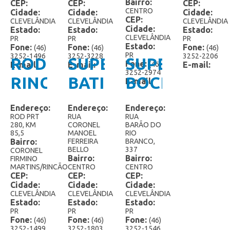
Bairro:
CEP:
CEP:
CEP:
Cremosy Extra
CENTRO
Cidade:
Cidade:
Cidade:
CEP:
CLEVELÂNDIA
CLEVELÂNDIA
CLEVELÂNDIA
Especiais
Cidade:
Estado:
Estado:
Estado:
CLEVELÂNDIA
PR
PR
PR
Extra
Estado:
Fone:
Fone:
Fone:
(46)
(46)
(46)
PR
3252-1496
3252-3228
3252-2206
RODOVIÁRIA
SUPERMERCADO
SUPERMERC
Fone:
E-mail:
E-mail:
(46)
E-mail:
Frutasy
3252-2974
RINCÃO
BATISTELLA
BOCHI
E-mail:
Gelato
Endereço:
Endereço:
Endereço:
Potes 1,5 Litro
ROD PRT
RUA
RUA
280, KM
CORONEL
BARÃO DO
Potes 2 Litros
85,5
MANOEL
RIO
Bairro:
FERREIRA
BRANCO,
BELLO
337
CORONEL
Potes 3 Litros
Bairro:
Bairro:
FIRMINO
MARTINS/RINCÃO
CENTRO
CENTRO
Sorvete Mexicano
CEP:
CEP:
CEP:
Cidade:
Cidade:
Cidade:
Sorvete Grego
CLEVELÂNDIA
CLEVELÂNDIA
CLEVELÂNDIA
Estado:
Estado:
Estado:
PR
PR
PR
Fone:
Fone:
Fone:
(46)
(46)
(46)
3252-1499
3252-1803
3252-1546