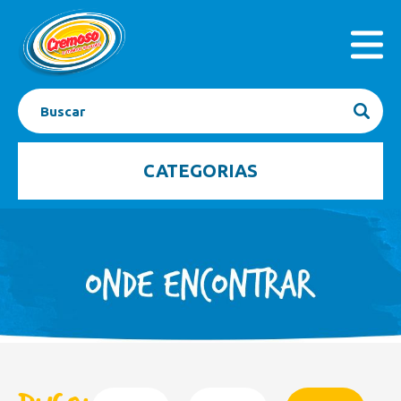
INICIAL
PRODUTOS
A EMPRESA
SEJA FRANQUEADO
CONTATO
BLOG
CATEGORIAS
Açaí
Barrinhas
Bombom Gelado
Caixas
Casquinhas