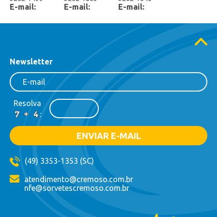
E-mail:
E-mail:
E-mail:
Newsletter
Resolva
:
(49) 3353-1353 (SC)
atendimento@cremoso.com.br
nfe@sorvetescremoso.com.br